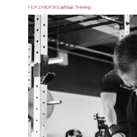
Lajfstajl
,
Trening
FILIP.ZABORSKI