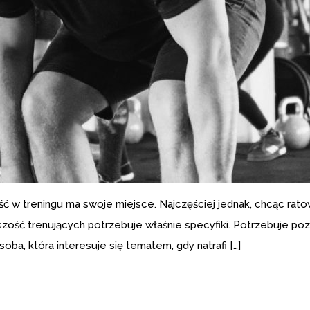
 w treningu ma swoje miejsce. Najczęściej jednak, chcąc rat
kszość trenujących potrzebuje właśnie specyfiki. Potrzebuje po
oba, która interesuje się tematem, gdy natrafi […]