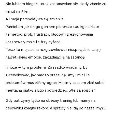
Nie lubiłem biegać, teraz zastanawiam się, kiedy złamię 20
minut na 5 km.
A i moja perspektywa się zmieniła.
Pamiętam, jak długo goniłem pierwsze 100 kg na klatę.
Ile metod, prób, frustracji,
błędów
i zrezygnowania
kosztowały mnie te trzy cyferki.
Teraz to moja seria rozgrzewkowa i niespecjalnie czuję
nawet jakieś emocje, zakładając ją na sztangę.
I może w tym problem? Za rzadko wracamy, by
zweryfikować, jak bardzo przesunęliśmy limit i ile
problemów musieliśmy ograć. Musimy czasem zbić sobie
mentalną piątkę z Ego i powiedzieć: „Ale zajebiście”.
Gdy patrzymy tylko na obecny trening lub mamy na
celowniku kolejny rekord, a sprawy nie idą po naszej myśli,